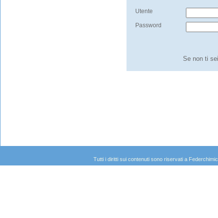
Utente
Password
Se non ti se
Tutti i diritti sui contenuti sono riservati a Federc