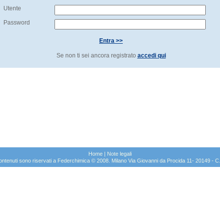
Utente
Password
Entra >>
Se non ti sei ancora registrato
accedi qui
Home
|
Note legali
sui contenuti sono riservati a Federchimica © 2008. Milano Via Giovanni da Procida 11- 20149 -