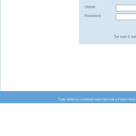
Utente
Password
Se non ti se
Tutti i diritti sui contenuti sono riservati a Federc