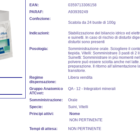
EAN:
0359713306158
PARAF:
A93939249
Confezione:
Scatola da 24 buste di 100g
Indicazioni:
Stabilizzazione del bilancio idrico ed elettrol
e suinetti. In caso di rischio di disturbi dige
disturbi sono presenti
Posologia:
Somministrazione orale. Sciogliere il conte
tiepida. Vitelli: Somministrare 3 pasti di 2 li
Suinetti: Somministrare in più momenti nell
polvere può essere sciolta anche nel latte
preparazione. Il ritorno all’alimentazione l
transitorie.
Regime
Libera vendita
dispensazione:
Gruppo Anatomico
QA - 12 - Integratori minerali
ATCvet:
Somministrazione:
Orale
Specie:
Suini, Vitelli
Principi attivi:
Nome
NON PERTINENTE
Tempi di attesa:
NON PERTINENTE