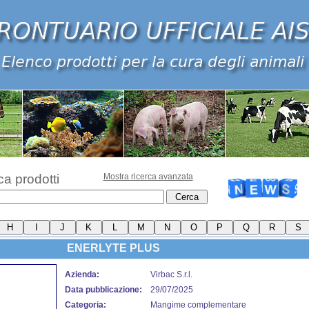
ca prodotti
Mostra ricerca avanzata
ENERLYTE PLUS
Azienda:
Virbac S.r.l.
Data pubblicazione:
29/07/2025
Categoria:
Mangime complementare