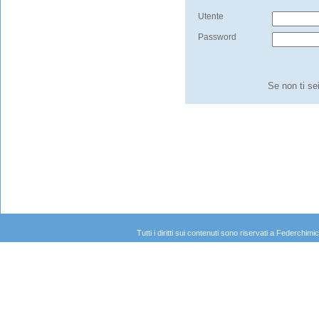
Utente
Password
Se non ti se
Tutti i diritti sui contenuti sono riservati a Federc