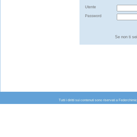
Utente
Password
Se non ti se
Tutti i diritti sui contenuti sono riservati a Federc