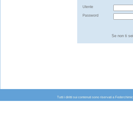
Utente
Password
Se non ti se
Tutti i diritti sui contenuti sono riservati a Federc