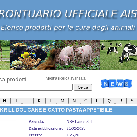
ca prodotti
Mostra ricerca avanzata
KRILL DOL CANE E GATTO PASTA APPETIBILE
Azienda:
NBF Lanes S.r.l.
Data pubblicazione:
21/02/2023
Prezzo:
€ 26,20