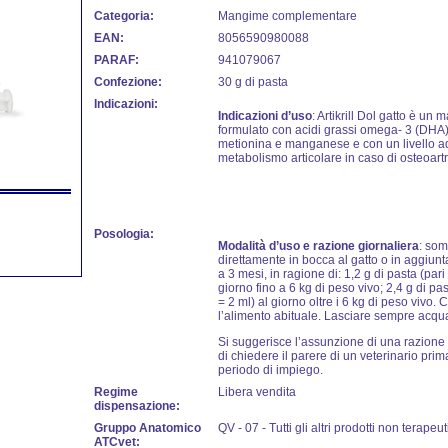
Categoria:
Mangime complementare
EAN:
8056590980088
PARAF:
941079067
Confezione:
30 g di pasta
Indicazioni:
Indicazioni d’uso
: Artikrill Dol gatto è u
formulato con acidi grassi omega- 3 (DHA) da
metionina e manganese e con un livello ad
metabolismo articolare in caso di osteoartri
Posologia:
Modalità d’uso e razione giornaliera
: som
direttamente in bocca al gatto o in aggiunt
a 3 mesi, in ragione di: 1,2 g di pasta (par
giorno fino a 6 kg di peso vivo; 2,4 g di pa
= 2 ml) al giorno oltre i 6 kg di peso vivo.
l’alimento abituale. Lasciare sempre acqua
Si suggerisce l’assunzione di una razione 
di chiedere il parere di un veterinario prim
periodo di impiego.
Regime
Libera vendita
dispensazione:
Gruppo Anatomico
QV - 07 - Tutti gli altri prodotti non terapeut
ATCvet: