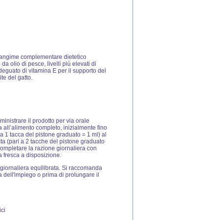
n mangime complementare dietetico
 olio di pesce, livelli più elevati di
eguato di vitamina E per il supporto del
te del gatto.
ministrare il prodotto per via orale
a all’alimento completo, inizialmente fino
i a 1 tacca del pistone graduato = 1 ml) al
sta (pari a 2 tacche del pistone graduato
 Completare la razione giornaliera con
 fresca a disposizione.
giornaliera equilibrata. Si raccomanda
a dell'impiego o prima di prolungare il
ici