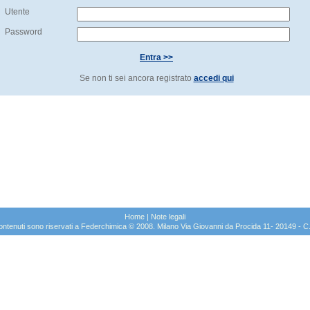
Utente
Password
Entra >>
Se non ti sei ancora registrato
accedi qui
Home
|
Note legali
sui contenuti sono riservati a Federchimica © 2008. Milano Via Giovanni da Procida 11- 20149 -