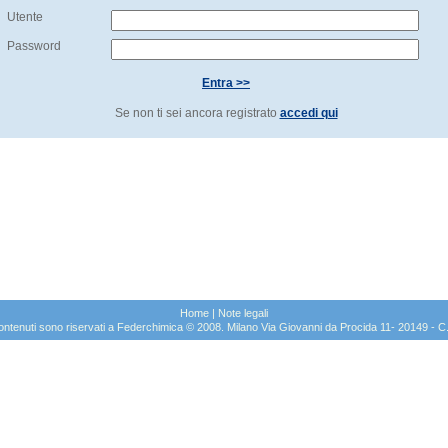
Utente
Password
Entra >>
Se non ti sei ancora registrato
accedi qui
Home
|
Note legali
sui contenuti sono riservati a Federchimica © 2008. Milano Via Giovanni da Procida 11- 20149 -