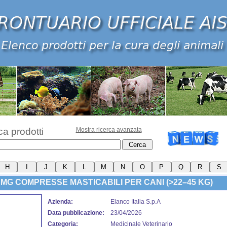
ca prodotti
Mostra ricerca avanzata
 MG COMPRESSE MASTICABILI PER CANI (>22–45 KG)
Azienda:
Elanco Italia S.p.A
Data pubblicazione:
23/04/2026
Categoria:
Medicinale Veterinario