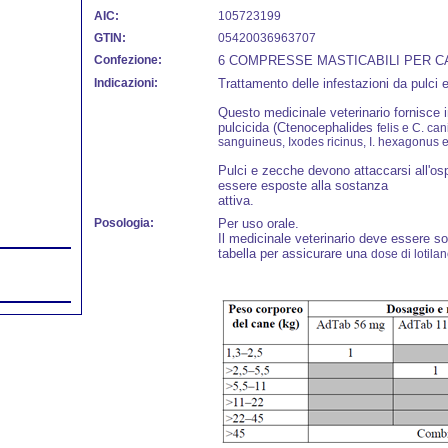
AIC:
105723199
GTIN:
05420036963707
Confezione:
6 COMPRESSE MASTICABILI PER CA
Indicazioni:
Trattamento delle infestazioni da pulci 
Questo medicinale veterinario fornisce i
pulcicida (Ctenocephalides
felis e C. ca
sanguineus, Ixodes ricinus, I. hexagonus 
Pulci e zecche devono attaccarsi all'osp
essere esposte alla sostanza
attiva.
Posologia:
Per uso orale.
Il medicinale veterinario deve essere 
tabella per assicurare una
dose di lotila