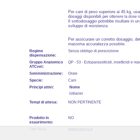
Per cani di peso superiore ai 45 kg, u
dosaggi disponibili per
ottenere la dose 
Il sottodosaggio potrebbe risultare in un
sviluppo di resistenza.
Per assicurare un corretto dosaggio, de
massima accuratezza
possibile.
Regime
Senza obbligo di prescrizione
dispensazione:
Gruppo Anatomico
QP - 53 - Ectoparassiticidi, insetticidi e rep
ATCvet:
Somministrazione:
Orale
Specie:
Cani
Principi attivi:
Nome
lotilaner
Tempi di attesa:
NON PERTINENTE
Prodotto in
NO
esaurimento:
Link Web:
www.elanco.it