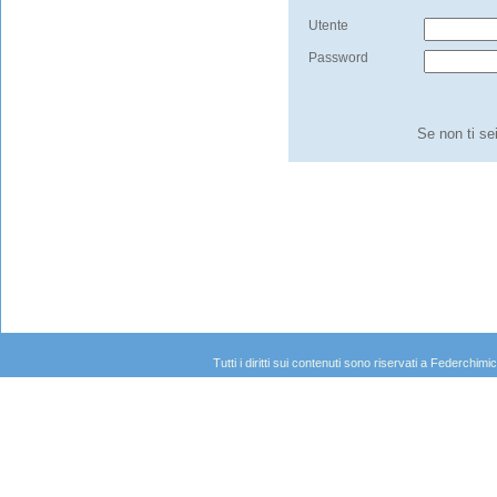
Utente
Password
Se non ti se
Tutti i diritti sui contenuti sono riservati a Federc