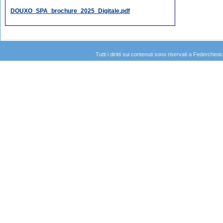
DOUXO_SPA_brochure_2025_Digitale.pdf
Tutti i diritti sui contenuti sono riservati a Federc