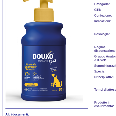
Categoria:
GTIN:
Confezione:
Indicazioni:
Posologia:
Regime
dispensazione
Gruppo Anato
ATCvet:
Somministrazi
Specie:
Principi attivi:
Tempi di attes
Prodotto in
esaurimento:
Altri documenti: