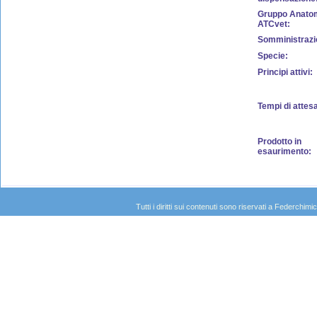
Gruppo Anato
ATCvet:
Somministrazi
Specie:
Principi attivi:
Tempi di attes
Prodotto in
esaurimento:
Tutti i diritti sui contenuti sono riservati a Federc