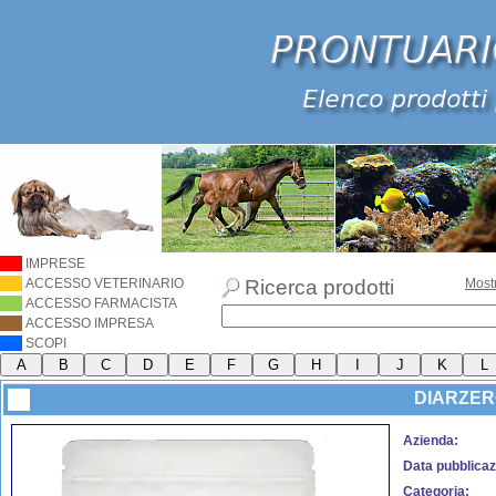
IMPRESE
ACCESSO VETERINARIO
Ricerca prodotti
Most
ACCESSO FARMACISTA
ACCESSO IMPRESA
SCOPI
DIARZER
Azienda:
Data pubblicaz
Categoria: