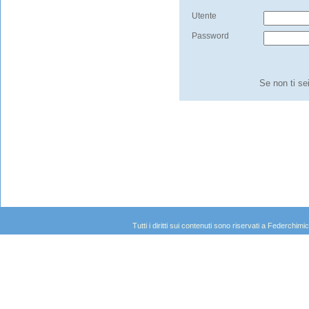
Utente
Password
Se non ti se
Tutti i diritti sui contenuti sono riservati a Federc