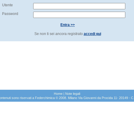
Utente
Password
Entra >>
Se non ti sei ancora registrato
accedi qui
Home
|
Note legali
sui contenuti sono riservati a Federchimica © 2008. Milano Via Giovanni da Procida 11- 20149 -