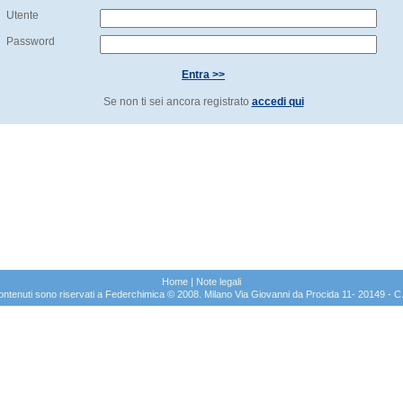
Utente
Password
Entra >>
Se non ti sei ancora registrato
accedi qui
Home
|
Note legali
sui contenuti sono riservati a Federchimica © 2008. Milano Via Giovanni da Procida 11- 20149 -